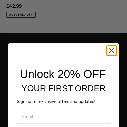
Normaler
£42.99
Preis
AUSVERKAUFT
IMIM-HAUTPFLEGE
HAUTPFLEGE
Unlock 20% OFF
BESTSELLER
YOUR FIRST ORDER
ANTIALTERUNG
Sign up for exclusive offers and updates!
KOLLEKTIONEN
Email