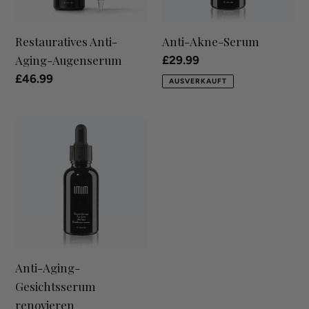
e
Restauratives Anti-
Anti-Akne-Serum
:
Aging-Augenserum
Normaler
£29.99
Preis
Normaler
£46.99
AUSVERKAUFT
Preis
Anti-
Aging-
Gesichtsserum
renovieren
Anti-Aging-
Gesichtsserum
renovieren